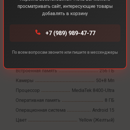
просматривать сайт, интересующие товары
добавлять в корзину
Каталог
Смартфоны
Poco X7 Pro
+7 (989) 989-47-77
Poco X7 Pro
Диагональ экрана
6,6
По всем вопросам звоните или пишите в мессенджеры
Разрешение экрана
2712x1220
Встроенная память
256 ГБ
Камеры
50+8 Мп
Процессор
MediaTek 8400-Ultra
Оперативная память
8 ГБ
Операционная система
Android 15
Цвет
Yellow (Желтый)