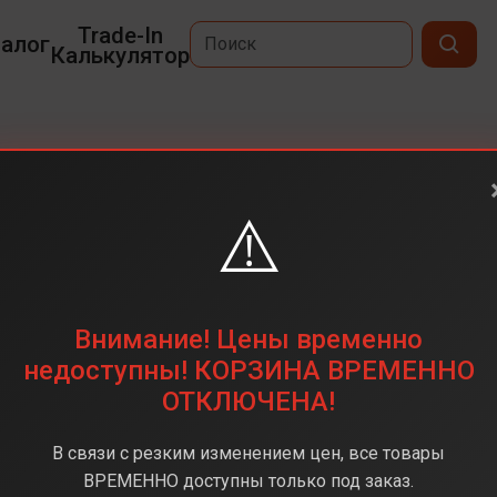
Trade-In
алог
Калькулятор
⚠️
6,6
2712x1220
256 ГБ
Внимание! Цены временно
50+8 Мп
недоступны! КОРЗИНА ВРЕМЕННО
ОТКЛЮЧЕНА!
MediaTek 8400-Ultra
8 ГБ
В связи с резким изменением цен, все товары
Android 15
ВРЕМЕННО доступны только под заказ.