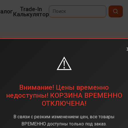
Trade-In
алог
Калькулятор
⚠️
6,6
2712x1220
256 ГБ
Внимание! Цены временно
50+8+2 Мп
недоступны! КОРЗИНА ВРЕМЕННО
ОТКЛЮЧЕНА!
MediaTek 7300-Ultra
8 ГБ
В связи с резким изменением цен, все товары
Android 14
ВРЕМЕННО доступны только под заказ.