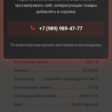
просматривать сайт, интересующие товары
добавлять в корзину
Каталог
Смартфоны
Poco F7 Pro
+7 (989) 989-47-77
Poco F7 Pro
Диагональ экрана
6,6
По всем вопросам звоните или пишите в мессенджеры
Разрешение экрана
3200x1440
Встроенная память
256 ГБ
Камеры
50+8 Мп
Процессор
Qualcomm Snapdragon 8 Gen 3
Оперативная память
12 ГБ
Операционная система
Android 14
Цвет
Black(Черный)