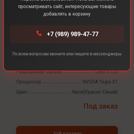
просматривать сайт, интересующие товары
добавлять в корзину
Каталог
Консоли
Nintendo Switch OLED
+7 (989) 989-47-77
Nintendo Switch OLED
По всем вопросам звоните или пишите в мессенджеры
Диагональ экрана
7,0
Разрешение экрана
1280 x 720
Процессор
NVIDIA Tegra X1
Цвет
Neon(Красно-Синий)
Под заказ
В корзину