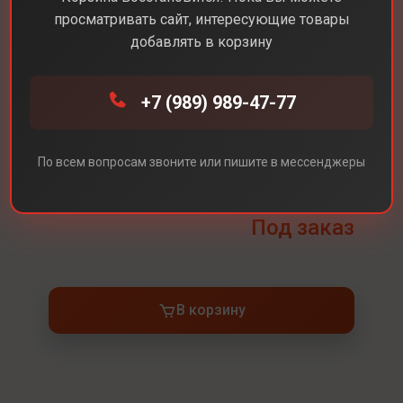
просматривать сайт, интересующие товары
добавлять в корзину
Каталог
Аксессуары
Magic Mouse 3
+7 (989) 989-47-77
Magic Mouse 3
По всем вопросам звоните или пишите в мессенджеры
Цвет
White(Белый)
Под заказ
В корзину