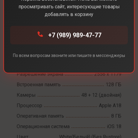
просматривать сайт, интересующие товары
добавлять в корзину
Каталог
Смартфоны
iPhone 16
+7 (989) 989-47-77
iPhone 16
По всем вопросам звоните или пишите в мессенджеры
Диагональ экрана
6,1
Разрешение экрана
2556 x 1179
Встроенная память
128 ГБ
Камеры
48 + 12 (двойная)
Процессор
Apple A18
Оперативная память
8 ГБ
Операционная система
iOS 18
Цвет
White(Белый) (Без Rustore)