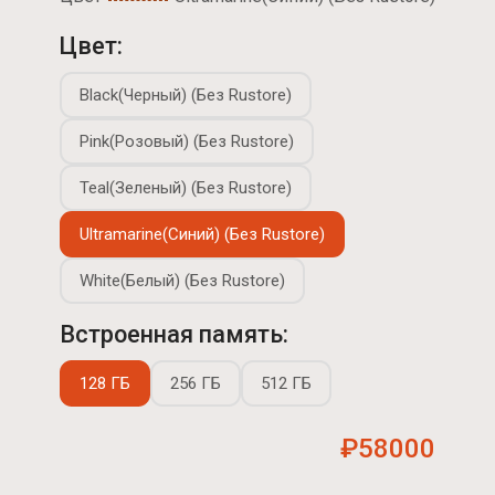
Цвет:
Black(Черный) (Без Rustore)
Pink(Розовый) (Без Rustore)
Teal(Зеленый) (Без Rustore)
Ultramarine(Синий) (Без Rustore)
White(Белый) (Без Rustore)
Встроенная память:
128 ГБ
256 ГБ
512 ГБ
₽58000