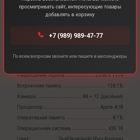
просматривать сайт, интересующие товары
добавлять в корзину
Каталог
Смартфоны
iPhone 16
+7 (989) 989-47-77
iPhone 16
По всем вопросам звоните или пишите в мессенджеры
Диагональ экрана
6,1
Разрешение экрана
2556 x 1179
Встроенная память
128 ГБ
Камеры
48 + 12 (двойная)
Процессор
Apple A18
Оперативная память
8 ГБ
Операционная система
iOS 18
Цвет
Teal(Зеленый) (Без Rustore)