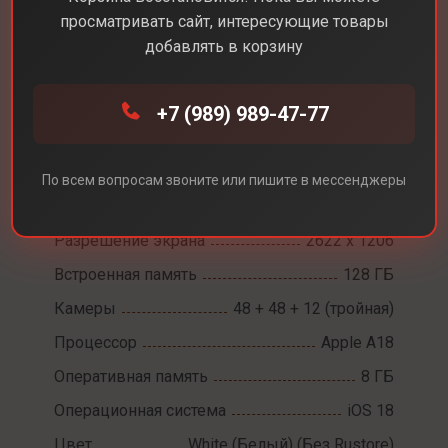
просматривать сайт, интересующие товары
добавлять в корзину
Каталог
Смартфоны
iPhone 16 Pro
+7 (989) 989-47-77
iPhone 16 Pro
По всем вопросам звоните или пишите в мессенджеры
Диагональ экрана
6,3
Разрешение экрана
2622 х 1206
Встроенная память
128 ГБ
Камеры
48 + 48 + 12 (тройная)
Процессор
Apple A18
Оперативная память
8 ГБ
Операционная система
iOS 18
Цвет
White (Белый) (Без Rustore)