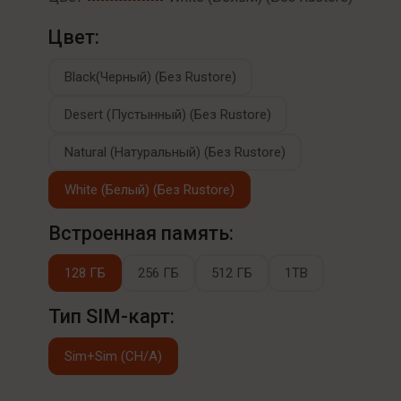
Цвет:
Black(Черный) (Без Rustore)
Desert (Пустынный) (Без Rustore)
Natural (Натуральный) (Без Rustore)
White (Белый) (Без Rustore)
Встроенная память:
128 ГБ
256 ГБ
512 ГБ
1TB
Тип SIM-карт:
Sim+Sim (CH/A)