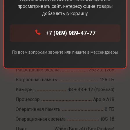
просматривать сайт, интересующие товары
добавлять в корзину
Каталог
Смартфоны
iPhone 16 Pro
+7 (989) 989-47-77
iPhone 16 Pro
По всем вопросам звоните или пишите в мессенджеры
Диагональ экрана
6,3
Разрешение экрана
2622 х 1206
Встроенная память
128 ГБ
Камеры
48 + 48 + 12 (тройная)
Процессор
Apple A18
Оперативная память
8 ГБ
Операционная система
iOS 18
Цвет
White (Белый) (Без Rustore)