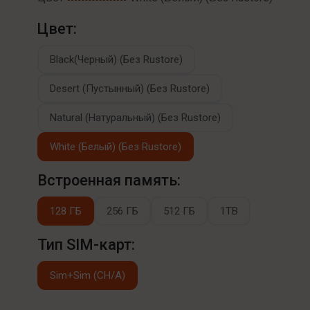
Цвет:
Black(Черный) (Без Rustore)
Desert (Пустынный) (Без Rustore)
Natural (Натуральный) (Без Rustore)
White (Белый) (Без Rustore)
Встроенная память:
128 ГБ
256 ГБ
512 ГБ
1TB
Тип SIM-карт:
Sim+Sim (CH/A)