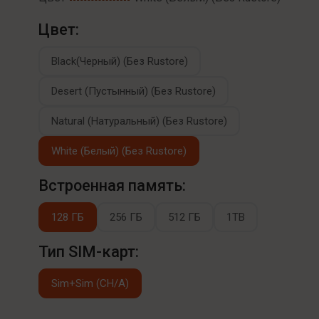
Цвет:
Black(Черный) (Без Rustore)
Desert (Пустынный) (Без Rustore)
Natural (Натуральный) (Без Rustore)
White (Белый) (Без Rustore)
Встроенная память:
128 ГБ
256 ГБ
512 ГБ
1TB
Тип SIM-карт:
Sim+Sim (CH/A)