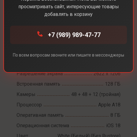
просматривать сайт, интересующие товары
добавлять в корзину
Каталог
Смартфоны
iPhone 16 Pro
+7 (989) 989-47-77
iPhone 16 Pro
По всем вопросам звоните или пишите в мессенджеры
Диагональ экрана
6,3
Разрешение экрана
2622 х 1206
Встроенная память
128 ГБ
Камеры
48 + 48 + 12 (тройная)
Процессор
Apple A18
Оперативная память
8 ГБ
Операционная система
iOS 18
Цвет
White (Белый) (Без Rustore)