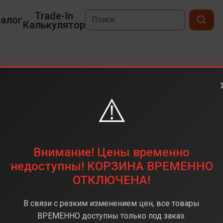
Trade-In
алог
Калькулятор
⚠️
6,3
2622 х 1206
128 ГБ
Внимание! Цены временно
48 + 48 + 12 (тройная)
недоступны! КОРЗИНА ВРЕМЕННО
ОТКЛЮЧЕНА!
Apple A18
8 ГБ
В связи с резким изменением цен, все товары
iOS 18
ВРЕМЕННО доступны только под заказ.