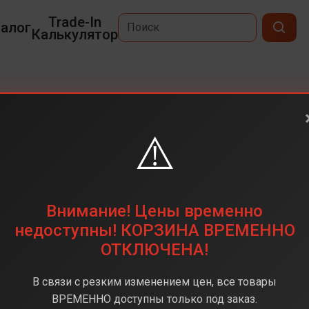
Trade-In
алог
Калькулятор
⚠️
6,3
2622 х 1206
256 ГБ
Внимание! Цены временно
48 + 48 + 12 (тройная)
недоступны! КОРЗИНА ВРЕМЕННО
ОТКЛЮЧЕНА!
Apple A18
8 ГБ
В связи с резким изменением цен, все товары
iOS 18
ВРЕМЕННО доступны только под заказ.