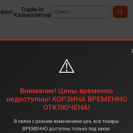
Trade-In
алог
Калькулятор
x
⚠️
6,9
2868 х 1320
512 ГБ
Внимание! Цены временно
48 + 48 + 12 (тройная)
недоступны! КОРЗИНА ВРЕМЕННО
ОТКЛЮЧЕНА!
Apple A18 Pro
8 ГБ
В связи с резким изменением цен, все товары
iOS 18
ВРЕМЕННО доступны только под заказ.