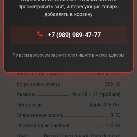
просматривать сайт, интересующие товары
добавлять в корзину
Каталог
Смартфоны
iPhone 16 Pro Max
+7 (989) 989-47-77
iPhone 16 Pro Max
По всем вопросам звоните или пишите в мессенджеры
Диагональ экрана
6,9
Разрешение экрана
2868 х 1320
Встроенная память
256 ГБ
Камеры
48 + 48 + 12 (тройная)
Процессор
Apple A18 Pro
Оперативная память
8 ГБ
Операционная система
iOS 18
Цвет
Desert (Пустынный) (Без Rustore)