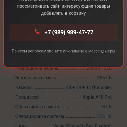
просматривать сайт, интересующие товары
добавлять в корзину
Каталог
Смартфоны
iPhone 16 Pro Max
+7 (989) 989-47-77
iPhone 16 Pro Max
По всем вопросам звоните или пишите в мессенджеры
Диагональ экрана
6,9
Разрешение экрана
2868 х 1320
Встроенная память
256 ГБ
Камеры
48 + 48 + 12 (тройная)
Процессор
Apple A18 Pro
Оперативная память
8 ГБ
Операционная система
iOS 18
Цвет
White (Белый) (Без Rustore)