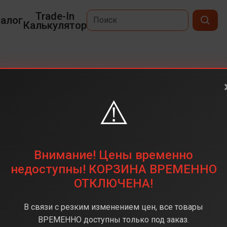
Trade-In
алог
Калькулятор
x
⚠️
6,9
2868 х 1320
256 ГБ
Внимание! Цены временно
48 + 48 + 12 (тройная)
недоступны! КОРЗИНА ВРЕМЕННО
ОТКЛЮЧЕНА!
Apple A18 Pro
8 ГБ
В связи с резким изменением цен, все товары
iOS 18
ВРЕМЕННО доступны только под заказ.