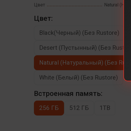
Цвет
Natural (Нат
Цвет:
Black(Черный) (Без Rustore)
Desert (Пустынный) (Без Rustor
Natural (Натуральный) (Без Rust
White (Белый) (Без Rustore)
Встроенная память:
256 ГБ
512 ГБ
1TB