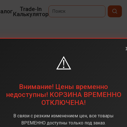
Trade-In
алог
Калькулятор
x
⚠️
6,9
2868 х 1320
256 ГБ
Внимание! Цены временно
48 + 48 + 12 (тройная)
недоступны! КОРЗИНА ВРЕМЕННО
ОТКЛЮЧЕНА!
Apple A18 Pro
8 ГБ
В связи с резким изменением цен, все товары
iOS 18
ВРЕМЕННО доступны только под заказ.