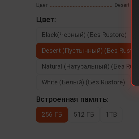
Цвет
Desert (Пу
Цвет:
Black(Черный) (Без Rustore)
Desert (Пустынный) (Без Rustor
Natural (Натуральный) (Без Rust
White (Белый) (Без Rustore)
Встроенная память:
256 ГБ
512 ГБ
1TB