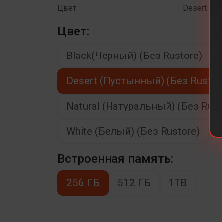
Цвет
Desert (Пу
Цвет:
Black(Черный) (Без Rustore)
Desert (Пустынный) (Без Rustor
Natural (Натуральный) (Без Rust
White (Белый) (Без Rustore)
Встроенная память:
256 ГБ
512 ГБ
1TB