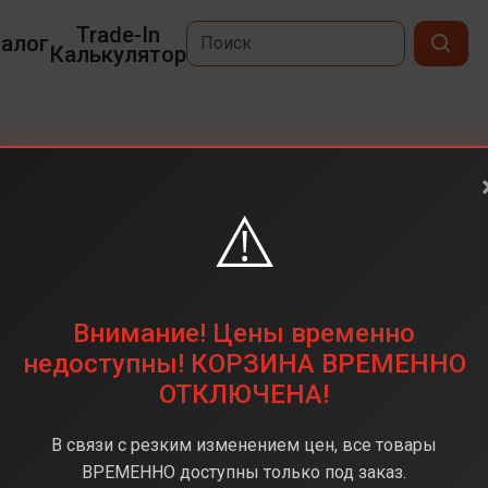
Trade-In
алог
Калькулятор
x
⚠️
6,9
2868 х 1320
256 ГБ
Внимание! Цены временно
48 + 48 + 12 (тройная)
недоступны! КОРЗИНА ВРЕМЕННО
ОТКЛЮЧЕНА!
Apple A18 Pro
8 ГБ
В связи с резким изменением цен, все товары
iOS 18
ВРЕМЕННО доступны только под заказ.