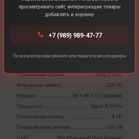
просматривать сайт, интересующие товары
добавлять в корзину
Каталог
Смартфоны
iPhone 16 Pro Max
+7 (989) 989-47-77
iPhone 16 Pro Max
По всем вопросам звоните или пишите в мессенджеры
Диагональ экрана
6,9
Разрешение экрана
2868 х 1320
Встроенная память
256 ГБ
Камеры
48 + 48 + 12 (тройная)
Процессор
Apple A18 Pro
Оперативная память
8 ГБ
Операционная система
iOS 18
Цвет
Black(Черный) (Без Rustore)