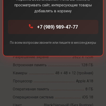
просматривать сайт, интересующие товары
добавлять в корзину
Каталог
Смартфоны
iPhone 16 Pro
+7 (989) 989-47-77
iPhone 16 Pro
По всем вопросам звоните или пишите в мессенджеры
Диагональ экрана
6,3
Разрешение экрана
2622 х 1206
Встроенная память
128 ГБ
Камеры
48 + 48 + 12 (тройная)
Процессор
Apple A18
Оперативная память
8 ГБ
Операционная система
iOS 18
Цвет
Black(Черный) (Без Rustore)