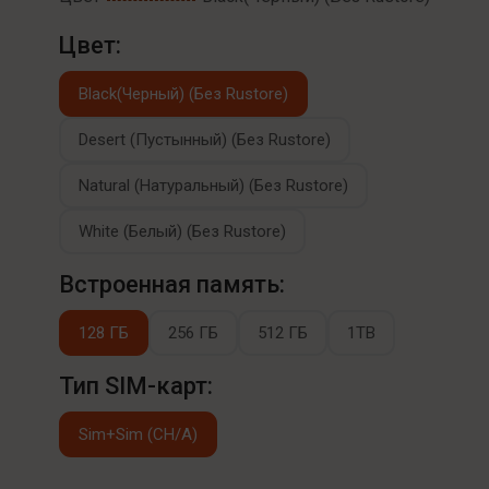
Цвет:
Black(Черный) (Без Rustore)
Desert (Пустынный) (Без Rustore)
Natural (Натуральный) (Без Rustore)
White (Белый) (Без Rustore)
Встроенная память:
128 ГБ
256 ГБ
512 ГБ
1TB
Тип SIM-карт:
Sim+Sim (CH/A)