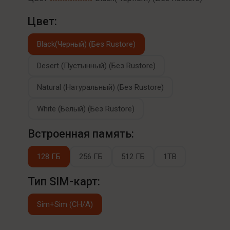
Цвет:
Black(Черный) (Без Rustore)
Desert (Пустынный) (Без Rustore)
Natural (Натуральный) (Без Rustore)
White (Белый) (Без Rustore)
Встроенная память:
128 ГБ
256 ГБ
512 ГБ
1TB
Тип SIM-карт:
Sim+Sim (CH/A)