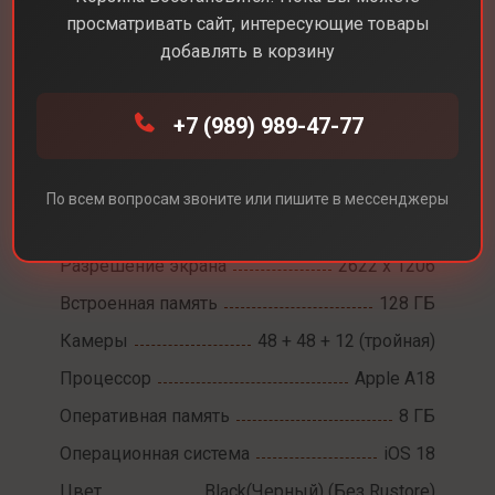
просматривать сайт, интересующие товары
добавлять в корзину
Каталог
Смартфоны
iPhone 16 Pro
+7 (989) 989-47-77
iPhone 16 Pro
По всем вопросам звоните или пишите в мессенджеры
Диагональ экрана
6,3
Разрешение экрана
2622 х 1206
Встроенная память
128 ГБ
Камеры
48 + 48 + 12 (тройная)
Процессор
Apple A18
Оперативная память
8 ГБ
Операционная система
iOS 18
Цвет
Black(Черный) (Без Rustore)