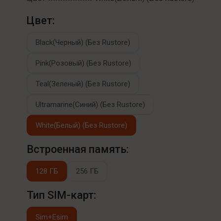
Цвет:
Black(Черный) (Без Rustore)
Pink(Розовый) (Без Rustore)
Teal(Зеленый) (Без Rustore)
Ultramarine(Синий) (Без Rustore)
White(Белый) (Без Rustore)
Встроенная память:
128 ГБ
256 ГБ
Тип SIM-карт:
Sim+Esim