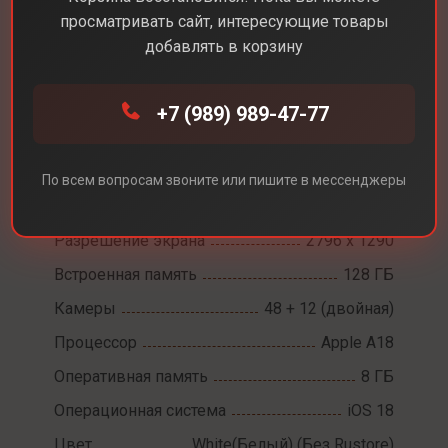
просматривать сайт, интересующие товары
добавлять в корзину
Каталог
Смартфоны
iPhone 16 Plus
+7 (989) 989-47-77
iPhone 16 Plus
По всем вопросам звоните или пишите в мессенджеры
Диагональ экрана
6,7
Разрешение экрана
2796 x 1290
Встроенная память
128 ГБ
Камеры
48 + 12 (двойная)
Процессор
Apple A18
Оперативная память
8 ГБ
Операционная система
iOS 18
Цвет
White(Белый) (Без Rustore)