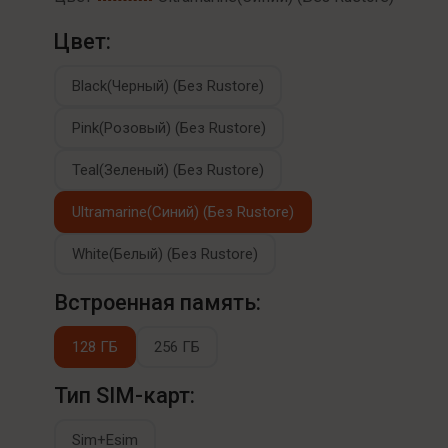
Цвет:
Black(Черный) (Без Rustore)
Pink(Розовый) (Без Rustore)
Teal(Зеленый) (Без Rustore)
Ultramarine(Синий) (Без Rustore)
White(Белый) (Без Rustore)
Встроенная память:
128 ГБ
256 ГБ
Тип SIM-карт:
Sim+Esim