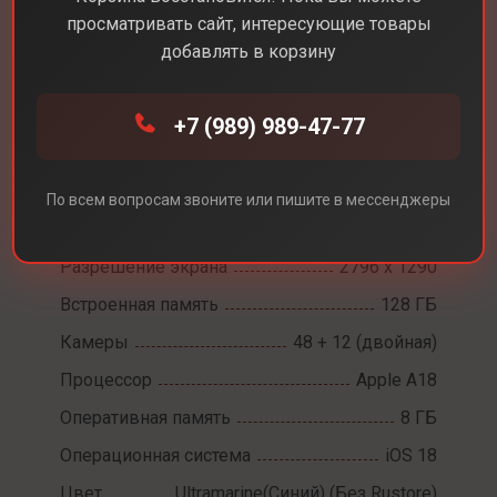
просматривать сайт, интересующие товары
добавлять в корзину
Каталог
Смартфоны
iPhone 16 Plus
+7 (989) 989-47-77
iPhone 16 Plus
По всем вопросам звоните или пишите в мессенджеры
Диагональ экрана
6,7
Разрешение экрана
2796 x 1290
Встроенная память
128 ГБ
Камеры
48 + 12 (двойная)
Процессор
Apple A18
Оперативная память
8 ГБ
Операционная система
iOS 18
Цвет
Ultramarine(Синий) (Без Rustore)