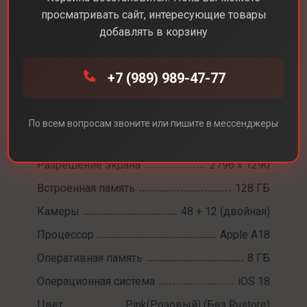
просматривать сайт, интересующие товары
добавлять в корзину
Каталог
Смартфоны
iPhone 16 Plus
+7 (989) 989-47-77
iPhone 16 Plus
По всем вопросам звоните или пишите в мессенджеры
Диагональ экрана
6,7
Разрешение экрана
2796 x 1290
Встроенная память
128 ГБ
Камеры
48 + 12 (двойная)
Процессор
Apple A18
Оперативная память
8 ГБ
Операционная система
iOS 18
Цвет
Pink(Розовый) (Без Rustore)