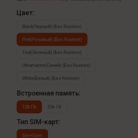
Цвет:
Black(Черный) (Без Rustore)
Pink(Розовый) (Без Rustore)
Teal(Зеленый) (Без Rustore)
Ultramarine(Синий) (Без Rustore)
White(Белый) (Без Rustore)
Встроенная память:
128 ГБ
256 ГБ
Тип SIM-карт:
Sim+Esim