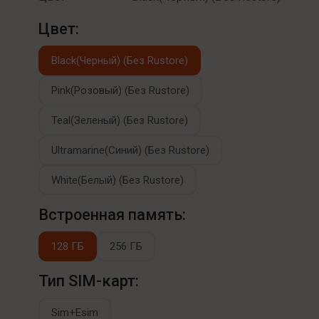
Цвет:
Black(Черный) (Без Rustore)
Pink(Розовый) (Без Rustore)
Teal(Зеленый) (Без Rustore)
Ultramarine(Синий) (Без Rustore)
White(Белый) (Без Rustore)
Встроенная память:
128 ГБ
256 ГБ
Тип SIM-карт:
Sim+Esim