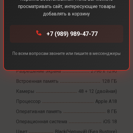
просматривать сайт, интересующие товары
добавлять в корзину
Каталог
Смартфоны
iPhone 16 Plus
+7 (989) 989-47-77
iPhone 16 Plus
По всем вопросам звоните или пишите в мессенджеры
Диагональ экрана
6,7
Разрешение экрана
2796 x 1290
Встроенная память
128 ГБ
Камеры
48 + 12 (двойная)
Процессор
Apple A18
Оперативная память
8 ГБ
Операционная система
iOS 18
Цвет
Black(Черный) (Без Rustore)