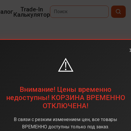
Trade-In
алог
Калькулятор
⚠️
6,7
2796x1290
128 ГБ
Внимание! Цены временно
12+12(Двойная)
недоступны! КОРЗИНА ВРЕМЕННО
ОТКЛЮЧЕНА!
Apple A16 Bionic
6 ГБ
В связи с резким изменением цен, все товары
iOS
ВРЕМЕННО доступны только под заказ.