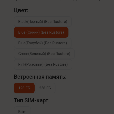
Цвет:
Black(Черный) (Без Rustore)
Blue (Синий) (Без Rustore)
Blue(Голубой) (Без Rustore)
Green(Зеленый) (Без Rustore)
Pink(Розовый) (Без Rustore)
Встроенная память:
128 ГБ
256 ГБ
Тип SIM-карт:
Esim