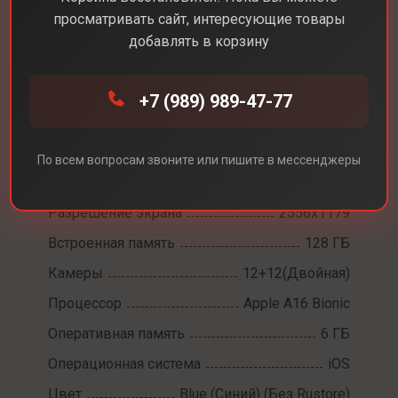
просматривать сайт, интересующие товары
добавлять в корзину
Каталог
Смартфоны
iPhone 15
+7 (989) 989-47-77
iPhone 15
По всем вопросам звоните или пишите в мессенджеры
Диагональ экрана
6,1
Разрешение экрана
2556x1179
Встроенная память
128 ГБ
Камеры
12+12(Двойная)
Процессор
Apple A16 Bionic
Оперативная память
6 ГБ
Операционная система
iOS
Цвет
Blue (Синий) (Без Rustore)