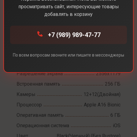
просматривать сайт, интересующие товары
добавлять в корзину
Каталог
Смартфоны
iPhone 15
+7 (989) 989-47-77
iPhone 15
По всем вопросам звоните или пишите в мессенджеры
Диагональ экрана
6,1
Разрешение экрана
2556x1179
Встроенная память
256 ГБ
Камеры
12+12(Двойная)
Процессор
Apple A16 Bionic
Оперативная память
6 ГБ
Операционная система
iOS
Цвет
Black(Черный) (Без Rustore)