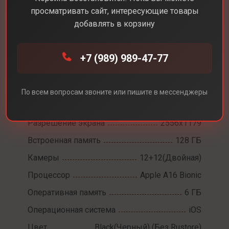
просматривать сайт, интересующие товары
добавлять в корзину
Каталог
Смартфоны
iPhone 15
+7 (989) 989-47-77
iPhone 15
По всем вопросам звоните или пишите в мессенджеры
Диагональ экрана
6,1
Разрешение экрана
2556x1179
Встроенная память
128 ГБ
Камеры
12+12(Двойная)
Процессор
Apple A16 Bionic
Оперативная память
6 ГБ
Операционная система
iOS
Цвет
Black(Черный) (Без Rustore)