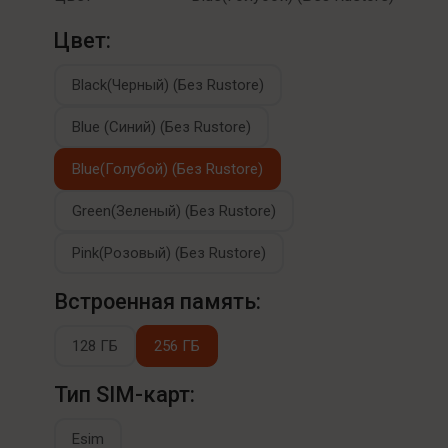
Цвет:
Black(Черный) (Без Rustore)
Blue (Синий) (Без Rustore)
Blue(Голубой) (Без Rustore)
Green(Зеленый) (Без Rustore)
Pink(Розовый) (Без Rustore)
Встроенная память:
128 ГБ
256 ГБ
Тип SIM-карт:
Esim