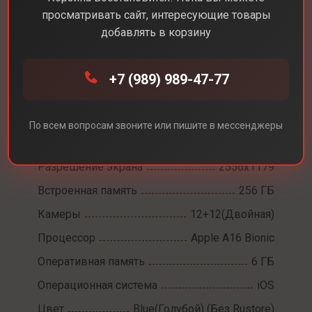
просматривать сайт, интересующие товары
добавлять в корзину
Каталог
Смартфоны
iPhone 15
+7 (989) 989-47-77
iPhone 15
По всем вопросам звоните или пишите в мессенджеры
Диагональ экрана
6,1
Разрешение экрана
2556x1179
Встроенная память
256 ГБ
Камеры
12+12(Двойная)
Процессор
Apple A16 Bionic
Оперативная память
6 ГБ
Операционная система
iOS
Цвет
Blue(Голубой) (Без Rustore)