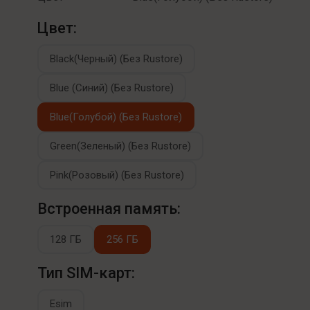
Цвет:
Black(Черный) (Без Rustore)
Blue (Синий) (Без Rustore)
Blue(Голубой) (Без Rustore)
Green(Зеленый) (Без Rustore)
Pink(Розовый) (Без Rustore)
Встроенная память:
128 ГБ
256 ГБ
Тип SIM-карт:
Esim