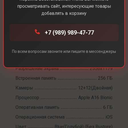
просматривать сайт, интересующие товары
добавлять в корзину
Каталог
Смартфоны
iPhone 15
+7 (989) 989-47-77
iPhone 15
По всем вопросам звоните или пишите в мессенджеры
Диагональ экрана
6,1
Разрешение экрана
2556x1179
Встроенная память
256 ГБ
Камеры
12+12(Двойная)
Процессор
Apple A16 Bionic
Оперативная память
6 ГБ
Операционная система
iOS
Цвет
Blue(Голубой) (Без Rustore)