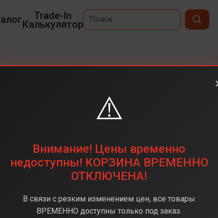
Trade-In
алог
Калькулятор
⚠️
6,1
2556x1179
256 ГБ
Внимание! Цены временно
12+12(Двойная)
недоступны! КОРЗИНА ВРЕМЕННО
ОТКЛЮЧЕНА!
Apple A16 Bionic
6 ГБ
В связи с резким изменением цен, все товары
iOS
ВРЕМЕННО доступны только под заказ.