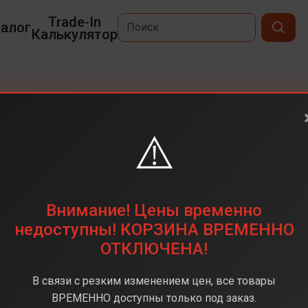
Trade-In
алог
Калькулятор
⚠️
6,1
2556x1179
128 ГБ
Внимание! Цены временно
12+12(Двойная)
недоступны! КОРЗИНА ВРЕМЕННО
ОТКЛЮЧЕНА!
Apple A16 Bionic
6 ГБ
В связи с резким изменением цен, все товары
iOS
ВРЕМЕННО доступны только под заказ.