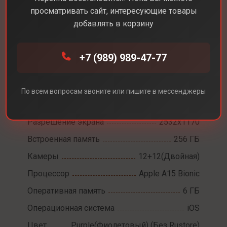
просматривать сайт, интересующие товары
добавлять в корзину
Каталог
Смартфоны
iPhone 14
+7 (989) 989-47-77
iPhone 14
По всем вопросам звоните или пишите в мессенджеры
Диагональ экрана
6,1
Разрешение экрана
2532x1170
Встроенная память
256 ГБ
Камеры
12+12(Двойная)
Процессор
Apple A15 Bionic
Оперативная память
6 ГБ
Операционная система
iOS
Цвет
Purple(Фиолетовый) (Без Rustore)