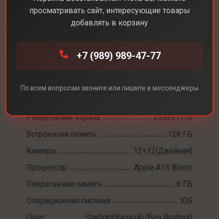
просматривать сайт, интересующие товары
добавлять в корзину
Каталог
Смартфоны
iPhone 14
+7 (989) 989-47-77
iPhone 14
По всем вопросам звоните или пишите в мессенджеры
Диагональ экрана
6,1
Разрешение экрана
2532x1170
Встроенная память
128 ГБ
Камеры
12+12(Двойная)
Процессор
Apple A15 Bionic
Оперативная память
6 ГБ
Операционная система
iOS
Цвет
Starlight(Белый) (Без Rustore)