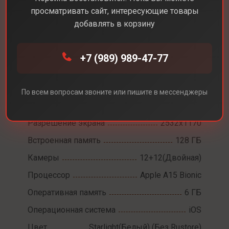
просматривать сайт, интересующие товары
добавлять в корзину
Каталог
Смартфоны
iPhone 14
+7 (989) 989-47-77
iPhone 14
По всем вопросам звоните или пишите в мессенджеры
Диагональ экрана
6,1
Разрешение экрана
2532x1170
Встроенная память
128 ГБ
Камеры
12+12(Двойная)
Процессор
Apple A15 Bionic
Оперативная память
6 ГБ
Операционная система
iOS
Цвет
Starlight(Белый) (Без Rustore)