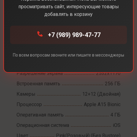
просматривать сайт, интересующие товары
добавлять в корзину
Каталог
Смартфоны
iPhone 13
+7 (989) 989-47-77
iPhone 13
По всем вопросам звоните или пишите в мессенджеры
Диагональ экрана
6,1
Разрешение экрана
2532x1170
Встроенная память
256 ГБ
Камеры
12+12 (Двойная)
Процессор
Apple A15 Bionic
Оперативная память
4 ГБ
Операционная система
iOS
Цвет
Pink(Розовый) (Без Rustore)