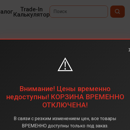
Trade-In
алог
Калькулятор
⚠️
6,1
2532x1170
128 ГБ
Внимание! Цены временно
12+12 (Двойная)
недоступны! КОРЗИНА ВРЕМЕННО
ОТКЛЮЧЕНА!
Apple A15 Bionic
4 ГБ
В связи с резким изменением цен, все товары
iOS
ВРЕМЕННО доступны только под заказ.