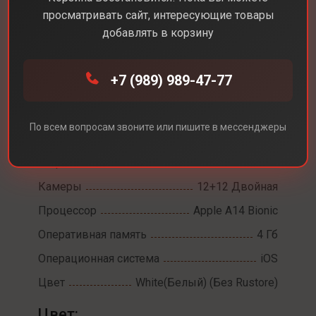
просматривать сайт, интересующие товары
добавлять в корзину
Каталог
Смартфоны
iPhone 12
iPhone 12
+7 (989) 989-47-77
Диагональ экрана
6,1
По всем вопросам звоните или пишите в мессенджеры
Разрешение экрана
2532×1170
Встроенная память
64 Гб
Камеры
12+12 Двойная
Процессор
Apple A14 Bionic
Оперативная память
4 Гб
Операционная система
iOS
Цвет
White(Белый) (Без Rustore)
Цвет: