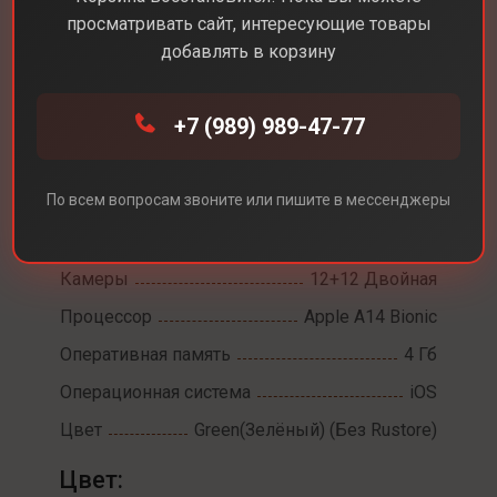
просматривать сайт, интересующие товары
добавлять в корзину
Каталог
Смартфоны
iPhone 12
iPhone 12
+7 (989) 989-47-77
Диагональ экрана
6,1
По всем вопросам звоните или пишите в мессенджеры
Разрешение экрана
2532×1170
Встроенная память
128 Гб
Камеры
12+12 Двойная
Процессор
Apple A14 Bionic
Оперативная память
4 Гб
Операционная система
iOS
Цвет
Green(Зелёный) (Без Rustore)
Цвет: