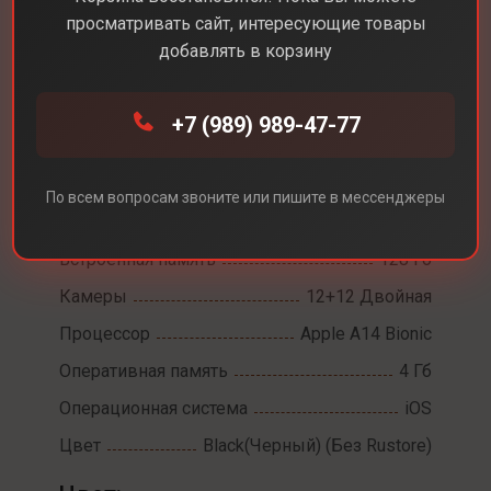
просматривать сайт, интересующие товары
добавлять в корзину
Каталог
Смартфоны
iPhone 12
+7 (989) 989-47-77
iPhone 12
Диагональ экрана
6,1
По всем вопросам звоните или пишите в мессенджеры
Разрешение экрана
2532×1170
Встроенная память
128 Гб
Камеры
12+12 Двойная
Процессор
Apple A14 Bionic
Оперативная память
4 Гб
Операционная система
iOS
Цвет
Black(Черный) (Без Rustore)