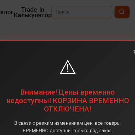
Trade-In
алог
Калькулятор
⚠️
6,1
2532×1170
128 Гб
Внимание! Цены временно
12+12 Двойная
недоступны! КОРЗИНА ВРЕМЕННО
ОТКЛЮЧЕНА!
Apple A14 Bionic
4 Гб
В связи с резким изменением цен, все товары
iOS
ВРЕМЕННО доступны только под заказ.