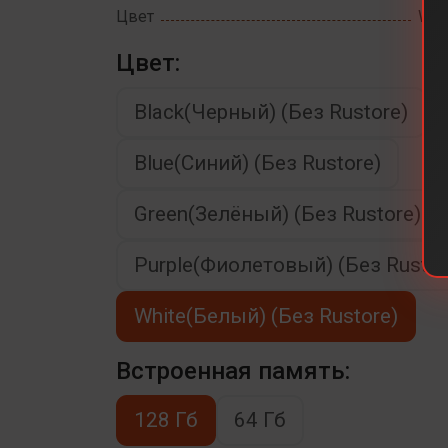
Цвет
Whi
Цвет:
Black(Черный) (Без Rustore)
Blue(Синий) (Без Rustore)
Green(Зелёный) (Без Rustore)
Purple(Фиолетовый) (Без Rustor
White(Белый) (Без Rustore)
Встроенная память:
128 Гб
64 Гб