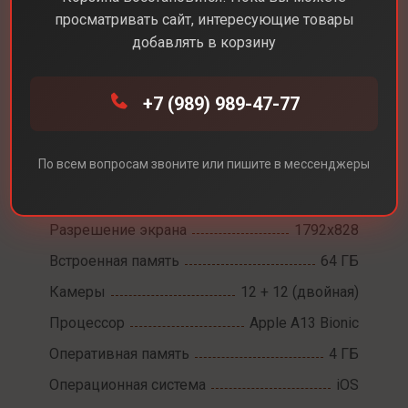
просматривать сайт, интересующие товары
добавлять в корзину
+7 (989) 989-47-77
Каталог
Смартфоны
iPhone 11
iPhone 11
По всем вопросам звоните или пишите в мессенджеры
Диагональ экрана
6,1
Разрешение экрана
1792x828
Встроенная память
64 ГБ
Камеры
12 + 12 (двойная)
Процессор
Apple A13 Bionic
Оперативная память
4 ГБ
Операционная система
iOS