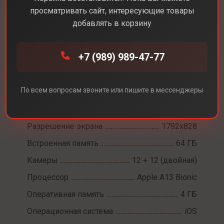
просматривать сайт, интересующие товары
добавлять в корзину
+7 (989) 989-47-77
Каталог
Смартфоны
iPhone 11
iPhone 11
По всем вопросам звоните или пишите в мессенджеры
Диагональ экрана
6,1
Разрешение экрана
1792x828
Встроенная память
64 ГБ
Камеры
12 + 12 (двойная)
Процессор
Apple A13 Bionic
Оперативная память
4 ГБ
Операционная система
iOS