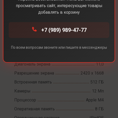
просматривать сайт, интересующие товары
добавлять в корзину
Каталог
Планшеты
Apple iPad Pro 11 M4 Wifi
+7 (989) 989-47-77
Apple iPad Pro 11 M4
По всем вопросам звоните или пишите в мессенджеры
Wifi
Диагональ экрана
11,0
Разрешение экрана
2420 х 1668
Встроенная память
512 ГБ
Камеры
12 Мп
Процессор
Apple M4
Оперативная память
8 ГБ
Операционная система
IPadOS