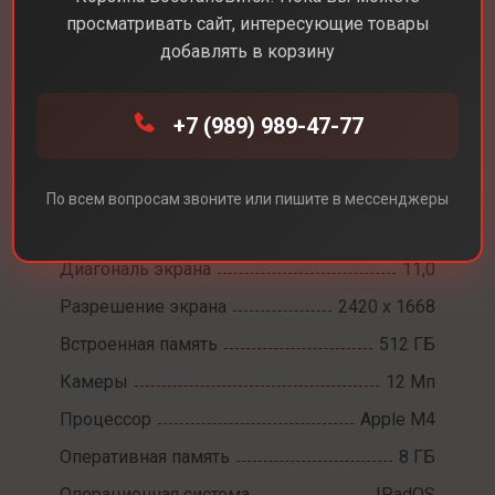
просматривать сайт, интересующие товары
добавлять в корзину
Каталог
Планшеты
Apple iPad Pro 11 M4 Wifi
+7 (989) 989-47-77
Apple iPad Pro 11 M4
По всем вопросам звоните или пишите в мессенджеры
Wifi
Диагональ экрана
11,0
Разрешение экрана
2420 х 1668
Встроенная память
512 ГБ
Камеры
12 Мп
Процессор
Apple M4
Оперативная память
8 ГБ
Операционная система
IPadOS