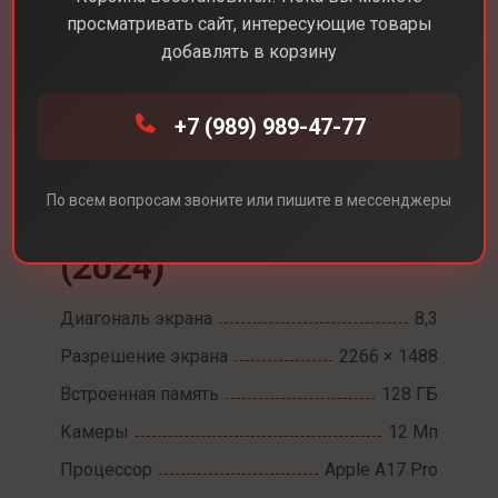
просматривать сайт, интересующие товары
добавлять в корзину
+7 (989) 989-47-77
Каталог
Планшеты
Apple iPad Mini 7 (2024)
По всем вопросам звоните или пишите в мессенджеры
Apple iPad Mini 7
(2024)
Диагональ экрана
8,3
Разрешение экрана
2266 × 1488
Встроенная память
128 ГБ
Камеры
12 Мп
Процессор
Apple A17 Pro