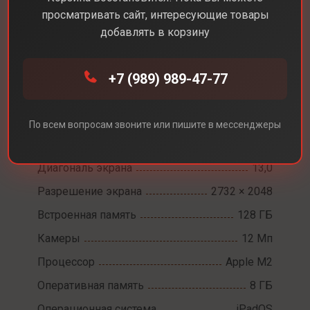
просматривать сайт, интересующие товары
добавлять в корзину
Каталог
Планшеты
Apple iPad Air 13 M2 WiFi
+7 (989) 989-47-77
Apple iPad Air 13 M2
По всем вопросам звоните или пишите в мессенджеры
WiFi
Диагональ экрана
13,0
Разрешение экрана
2732 × 2048
Встроенная память
128 ГБ
Камеры
12 Мп
Процессор
Apple M2
Оперативная память
8 ГБ
Операционная система
iPadOS